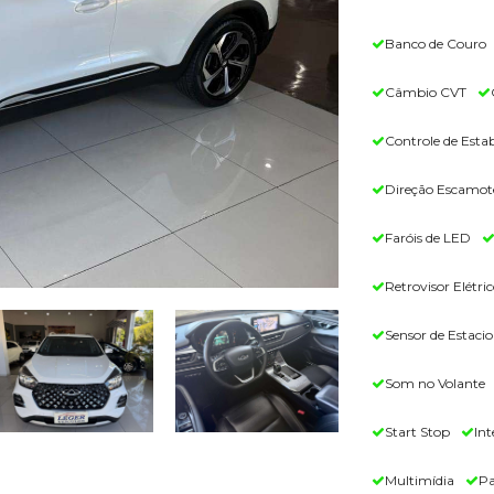
Banco de Couro
Câmbio CVT
Controle de Estab
Direção Escamot
Faróis de LED
Retrovisor Elétric
Sensor de Estac
Som no Volante
Start Stop
Int
Multimídia
Pa