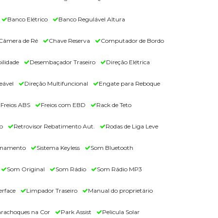
Banco Elétrico
Banco Regulável Altura
Câmera de Ré
Chave Reserva
Computador de Bordo
ilidade
Desembaçador Traseiro
Direção Elétrica
eável
Direção Multifuncional
Engate para Reboque
Freios ABS
Freios com EBD
Rack de Teto
o
Retrovisor Rebatimento Aut.
Rodas de Liga Leve
ionamento
Sistema Keyless
Som Bluetooth
Som Original
Som Rádio
Som Rádio MP3
erface
Limpador Traseiro
Manual do proprietário
rachoques na Cor
Park Assist
Pelicula Solar