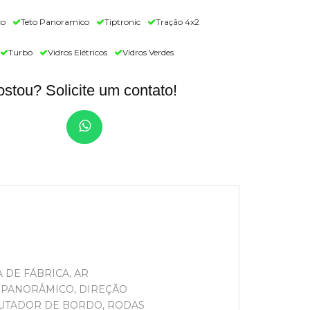
co
Teto Panoramico
Tiptronic
Tração 4x2
Turbo
Vidros Elétricos
Vidros Verdes
stou? Solicite um contato!
 DE FÁBRICA, AR
O PANORÂMICO, DIREÇÃO
PUTADOR DE BORDO, RODAS