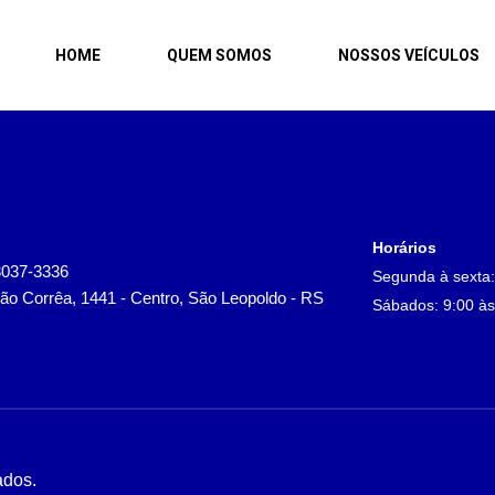
ult, bool given in
/home/legerveiculos/www/informacoes-veiculo/
HOME
QUEM SOMOS
NOSSOS VEÍCULOS
ult, bool given in
/home/legerveiculos/www/informacoes-veiculo/
Horários
3037-3336
Segunda à sexta:
ão Corrêa, 1441 - Centro, São Leopoldo - RS
Sábados: 9:00 às
ados.