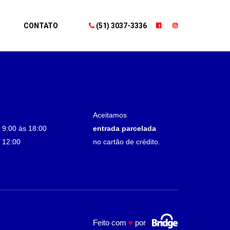
index.php
on line
21
CONTATO
(51) 3037-3336
index.php
on line
64
Aceitamos
 9:00 às 18:00
entrada parcelada
 12:00
no cartão de crédito.
Feito com
♥
por