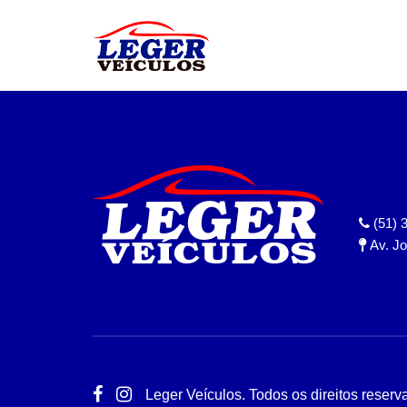
Warning
: mysqli_fetch_array() expects parameter 1 to be mysqli_res
Warning
: mysqli_fetch_array() expects parameter 1 to be mysqli_res
(51) 
Av. Jo
Leger Veículos. Todos os direitos reserv