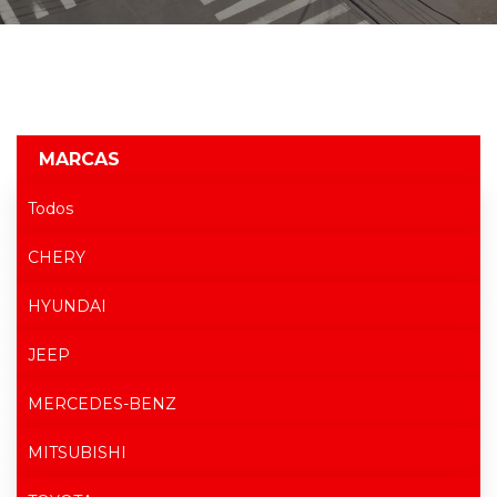
MARCAS
Todos
CHERY
HYUNDAI
JEEP
MERCEDES-BENZ
MITSUBISHI