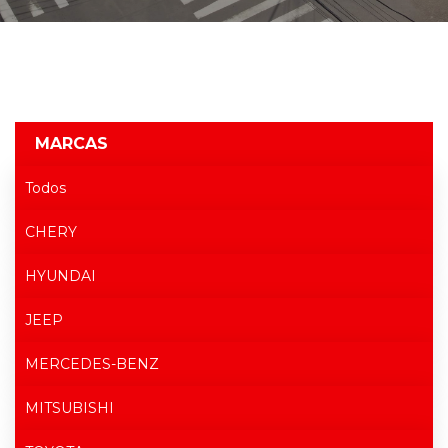
MARCAS
Todos
CHERY
HYUNDAI
JEEP
MERCEDES-BENZ
MITSUBISHI